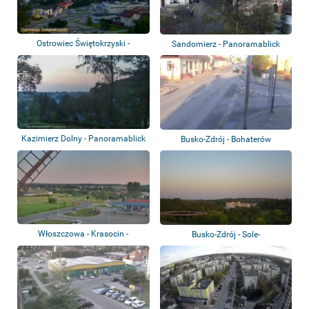
Ostrowiec Świętokrzyski -
Sandomierz - Panoramablick
Stadtpanorama
Kazimierz Dolny - Panoramablick
Busko-Zdrój - Bohaterów
Warszawy, Poprze...
Włoszczowa - Krasocin -
Busko-Zdrój - Sole-
Holländerwindmüh...
Graduierungsturm