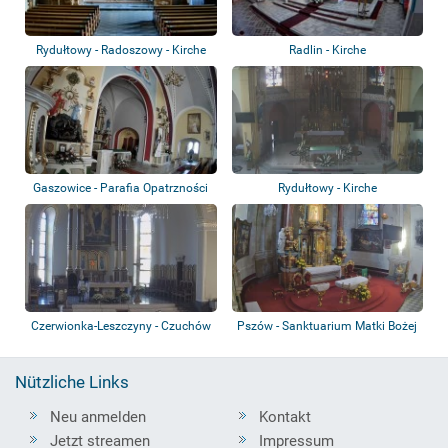
Rydułtowy - Radoszowy - Kirche
Radlin - Kirche
Gaszowice - Parafia Opatrzności
Rydułtowy - Kirche
Bożej
Czerwionka-Leszczyny - Czuchów
Pszów - Sanktuarium Matki Bożej
- Parafia...
Uśmiechn...
Nützliche Links
Neu anmelden
Kontakt
Jetzt streamen
Impressum