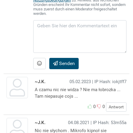
Nutzungsbedingungen
zu. Hinweis: aus rechtlichen
Gründen erscheint Ihr Kommentar nicht sofort, sondern
muss zuerst durch einen Moderator freigeschaltet
werden.
Senden
~J.K.
05.02.2023
| IP Hash: iokjtff7
A czamu nic nie widza ? Nie ma łobrozka ...
Tam niepasuje cojs ...
0
0
Antwort
~J.K.
04.08.2021
| IP Hash: 53m55a
Nic nie słychom . Mikrofo kipnoł sie