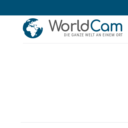
World
Cam
DIE GANZE WELT AN EINEM ORT