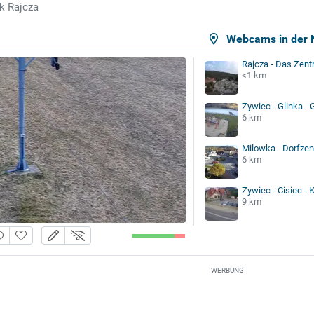
k Rajcza
Webcams in der 
Rajcza - Das Zent
<1 km
Zywiec - Glinka - 
6 km
Milowka - Dorfze
6 km
Zywiec - Cisiec - 
9 km
WERBUNG