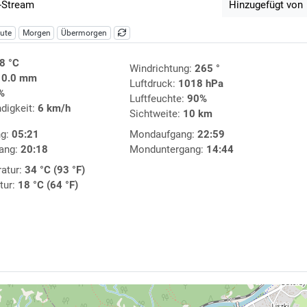
-Stream
Hinzugefügt von
ute
Morgen
Übermorgen
8 °C
Windrichtung:
265 °
:
0.0 mm
Luftdruck:
1018 hPa
%
Luftfeuchte:
90%
digkeit:
6 km/h
Sichtweite:
10 km
ng:
05:21
Mondaufgang:
22:59
ang:
20:18
Monduntergang:
14:44
atur:
34 °C (93 °F)
tur:
18 °C (64 °F)