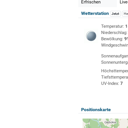
Erfrischen
Live
Wetterstation
Jetzt
He
Temperatur:
1
Niederschlag
Bewölkung:
9
Windgeschwin
Sonnenaufga
Sonnenunterg
Höchsttemper
Tiefsttempera
UV-Index:
7
Positionskarte