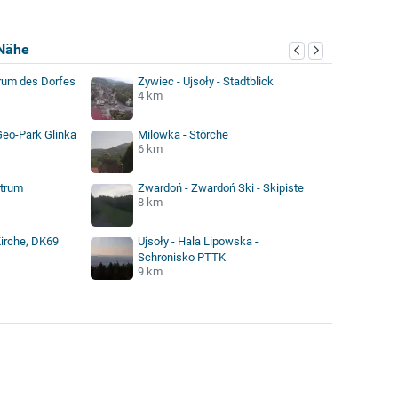
Nähe
rum des Dorfes
Zywiec - Ujsoły - Stadtblick
4 km
Geo-Park Glinka
Milowka - Störche
6 km
ntrum
Zwardoń - Zwardoń Ski - Skipiste
8 km
Kirche, DK69
Ujsoły - Hala Lipowska -
Schronisko PTTK
9 km