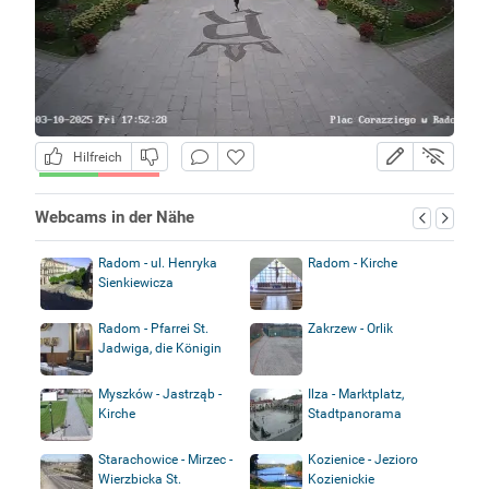
Hilfreich
Webcams in der Nähe
Radom - ul. Henryka
Radom - Kirche
Sienkiewicza
Radom - Pfarrei St.
Zakrzew - Orlik
Jadwiga, die Königin
Myszków - Jastrząb -
Ilza - Marktplatz,
Kirche
Stadtpanorama
Starachowice - Mirzec -
Kozienice - Jezioro
Wierzbicka St.
Kozienickie