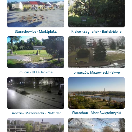
Starachowice - Marktplatz,
Kielce - Zagnańsk - Bartek-Eiche
Stadtpark
Emilcin - UFO-Denkmal
Tomaszów Mazowiecki - Skwer
Niepodległoś...
Warschau - Most Świętokrzyski
Grodzisk Mazowiecki - Platz der
Freiheit