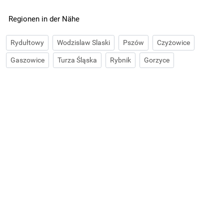
Regionen in der Nähe
Rydułtowy
Wodzislaw Slaski
Pszów
Czyżowice
Gaszowice
Turza Śląska
Rybnik
Gorzyce