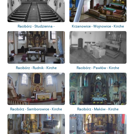
Racibórz - Studzienna -
Krzanowice - Wojnowice - Kirche
Panoramablick
Racibórz - Rudnik - Kirche
Racibórz - Pawłów - Kirche
Racibórz - Samborowice - Kirche
Racibórz - Maków - Kirche
der Heil...