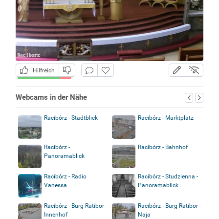
Hilfreich
Webcams in der Nähe
Racibórz - Stadtblick
Racibórz - Marktplatz
Racibórz -
Racibórz - Bahnhof
Panoramablick
Racibórz - Radio
Racibórz - Studzienna -
Vanessa
Panoramablick
Racibórz - Burg Ratibor -
Racibórz - Burg Ratibor -
Innenhof
Naja