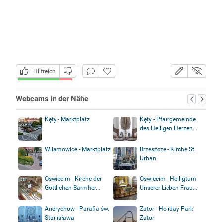
Hilfreich
Webcams in der Nähe
Kęty - Marktplatz
Kęty - Pfarrgemeinde
des Heiligen Herzen...
Wilamowice - Marktplatz
Brzeszcze - Kirche St.
Urban
Oswiecim - Kirche der
Oswiecim - Heiligtum
Göttlichen Barmher...
Unserer Lieben Frau...
Andrychow - Parafia św.
Zator - Holiday Park
Stanisława
Zator