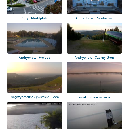
Kęty - Marktplatz
Andrychow - Parafia św.
Stanisława
Andrychow - Freibad
Andrychow - Czarny Groń
Międzybrodzie Żywieckie - Góra
Imielin - Dziećkowice
Żar - Koz...