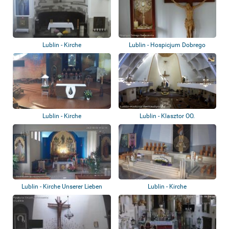
Lublin - Kirche
Lublin - Hospicjum Dobrego
Samarytanina...
Lublin - Kirche
Lublin - Klasztor OO.
Bernardynów
Lublin - Kirche Unserer Lieben
Lublin - Kirche
Frau, Hil...