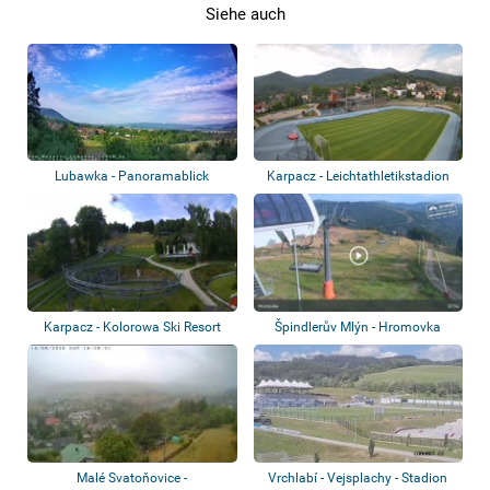
Siehe auch
Lubawka - Panoramablick
Karpacz - Leichtathletikstadion
Karpacz - Kolorowa Ski Resort
Špindlerův Mlýn - Hromovka
Malé Svatoňovice -
Vrchlabí - Vejsplachy - Stadion