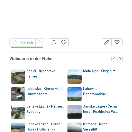
Hilfreich
Webcams in der Nähe
Žacléř - Rýchorské
Malá Úpa - Skigebiet
náměstí
Lubawka - Kirche Mariä
Lubawka -
Himmelfahrt
Panoramablick
Janské Lázně - Náměstí
Janské Lázně - Černá
Svobody
hora - Rozhledna Pa...
Janské Lázně - Černá
Karpacz - Kopa -
Hora - Hoffmanky
Sessellift