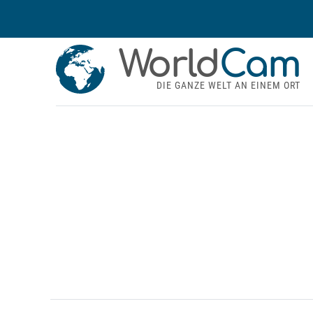
World
Cam
DIE GANZE WELT AN EINEM ORT