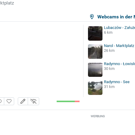
ktplatz
Webcams in der 
Lubaczów - Załuże
6 km
Narol - Marktplatz
26 km
Radymno - Łowisk
30 km
Radymno - See
31 km
WERBUNG