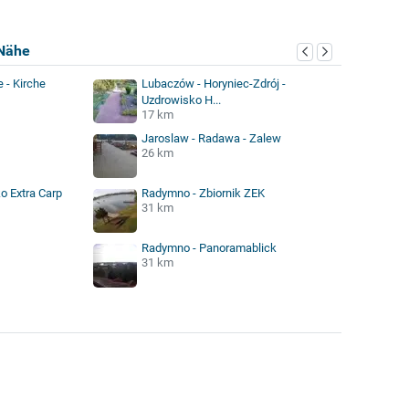
Nähe
 - Kirche
Lubaczów - Horyniec-Zdrój -
Uzdrowisko H...
17 km
Jaroslaw - Radawa - Zalew
26 km
o Extra Carp
Radymno - Zbiornik ZEK
31 km
Radymno - Panoramablick
31 km