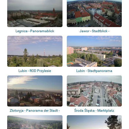
Legnica - Panoramablick
Jawor - Stadtblick -
Panoramablick
Lubin - ROD Przylesie
Lubin - Stadtpanorama
Zlotoryja - Panorama der Stadt -
Środa Śląska - Marktplatz
Rieseng...