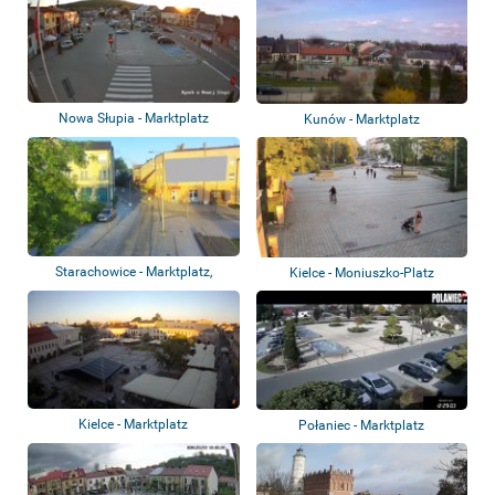
Nowa Słupia - Marktplatz
Kunów - Marktplatz
Starachowice - Marktplatz,
Kielce - Moniuszko-Platz
Stadtpark
Kielce - Marktplatz
Połaniec - Marktplatz