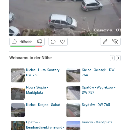
Hilfreich
Webcams in der Nähe
Kielce - Huta Koszary -
Kielce - Ociesęki - DW
DW 753
764
Nowa Słupia -
Opatów - Wygiełzów -
Marktplatz
DW 757
Kielce - Krajno - Sabat
Szydłów - DW 765
Opatów -
Kunów - Marktplatz
Bernhardinerkirche und -