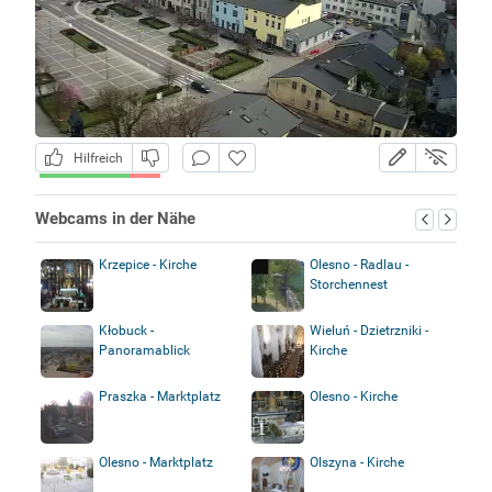
Hilfreich
Webcams in der Nähe
Krzepice - Kirche
Olesno - Radlau -
Storchennest
Kłobuck -
Wieluń - Dzietrzniki -
Panoramablick
Kirche
Praszka - Marktplatz
Olesno - Kirche
Olesno - Marktplatz
Olszyna - Kirche