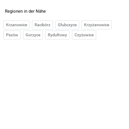
Regionen in der Nähe
Krzanowice
Racibórz
Głubczyce
Krzyżanowice
Pszów
Gorzyce
Rydułtowy
Czyżowice