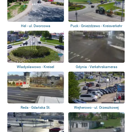
Hel - ul. Dworcowa
Puck - Gnieżdżewo - Kreisverkehr
Wladyslawowo - Kreisel
Gdynia - Verkehrskameras
Reda - Gdańska St.
Wejherowo - ul. Orzeszkowej