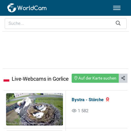
Live-Webcams in Gorlice
Auf der Karte suchen
Bystra - Störche
1 582