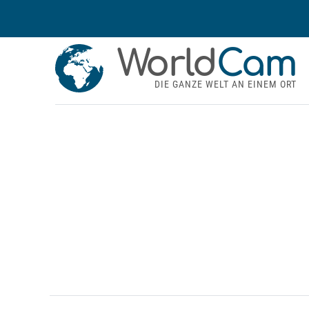
World
Cam
DIE GANZE WELT AN EINEM ORT