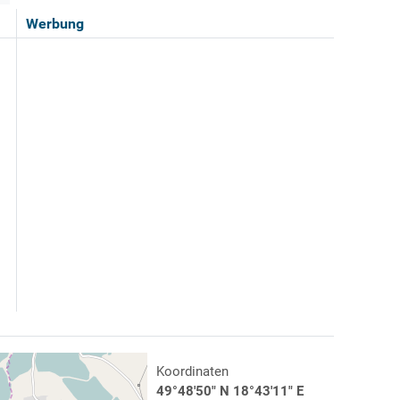
Werbung
Koordinaten
49°48'50" N 18°43'11" E