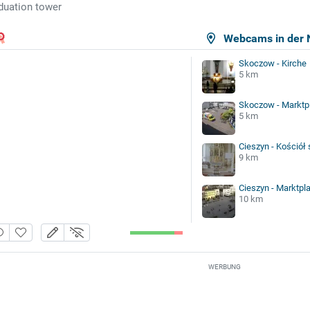
duation tower
Webcams in der 
Skoczow - Kirche
5 km
Skoczow - Marktp
5 km
Cieszyn - Kościół 
9 km
Cieszyn - Marktpla
10 km
WERBUNG