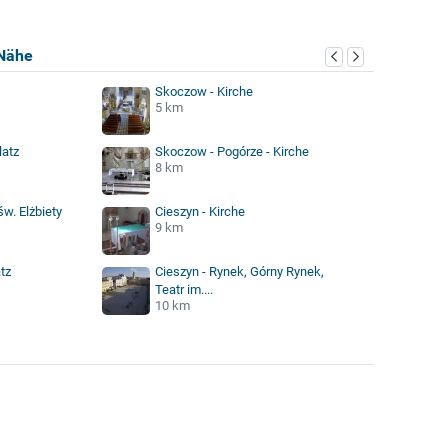
Nähe
Skoczow - Kirche
5 km
latz
Skoczow - Pogórze - Kirche
8 km
św. Elżbiety
Cieszyn - Kirche
9 km
tz
Cieszyn - Rynek, Górny Rynek,
Teatr im....
10 km