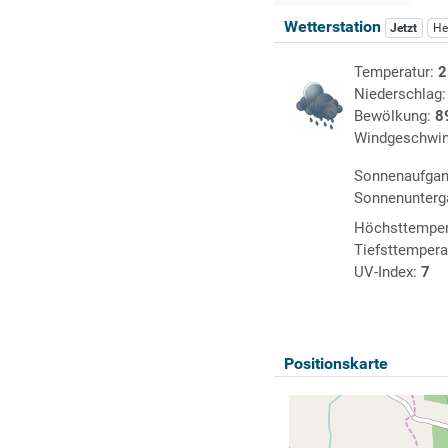
Wetterstation
Jetzt
He
Temperatur:
2
Niederschlag
Bewölkung:
8
Windgeschwin
Sonnenaufga
Sonnenunterg
Höchsttemper
Tiefsttempera
UV-Index:
7
Positionskarte