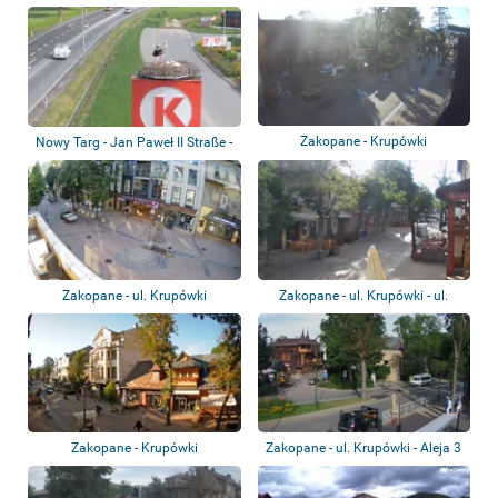
Zakopane - Krupówki
Nowy Targ - Jan Paweł II Straße -
Störch...
Zakopane - ul. Krupówki
Zakopane - ul. Krupówki - ul.
Generała A...
Zakopane - Krupówki
Zakopane - ul. Krupówki - Aleja 3
Maja