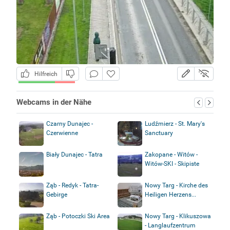
Hilfreich
Webcams in der Nähe
Czarny Dunajec -
Ludźmierz - St. Mary's
Czerwienne
Sanctuary
Biały Dunajec - Tatra
Zakopane - Witów -
Witów-SKI - Skipiste
Ząb - Redyk - Tatra-
Nowy Targ - Kirche des
Gebirge
Heiligen Herzens...
Ząb - Potoczki Ski Area
Nowy Targ - Klikuszowa
- Langlaufzentrum