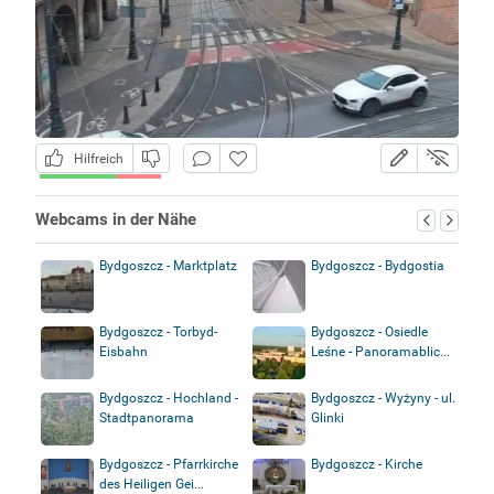
Hilfreich
Webcams in der Nähe
Bydgoszcz - Marktplatz
Bydgoszcz - Bydgostia
Bydgoszcz - Torbyd-
Bydgoszcz - Osiedle
Eisbahn
Leśne - Panoramablic...
Bydgoszcz - Hochland -
Bydgoszcz - Wyżyny - ul.
Stadtpanorama
Glinki
Bydgoszcz - Pfarrkirche
Bydgoszcz - Kirche
des Heiligen Gei...