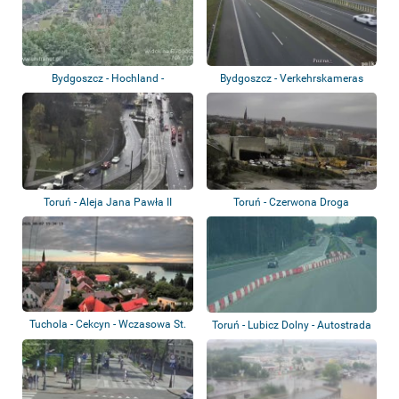
Bydgoszcz - Hochland -
Bydgoszcz - Verkehrskameras
Stadtpanorama
Toruń - Aleja Jana Pawła II
Toruń - Czerwona Droga
Tuchola - Cekcyn - Wczasowa St.
Toruń - Lubicz Dolny - Autostrada
A1 - P...