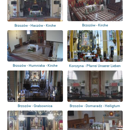
Brzozów - Kirche
Brzozów - Haczów - Kirche
Brzozów - Humniska - Kirche
Korczyna - Pfarrei Unserer Lieben
Frau,...
Brzozów - Grabownica
Brzozów - Domaradz - Heiligtum
Starzeńska - Kirche