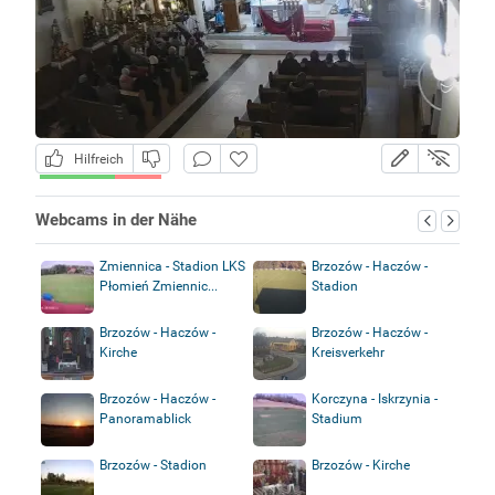
Hilfreich
Webcams in der Nähe
Zmiennica - Stadion LKS
Brzozów - Haczów -
Płomień Zmiennic...
Stadion
Brzozów - Haczów -
Brzozów - Haczów -
Kirche
Kreisverkehr
Brzozów - Haczów -
Korczyna - Iskrzynia -
Panoramablick
Stadium
Brzozów - Stadion
Brzozów - Kirche