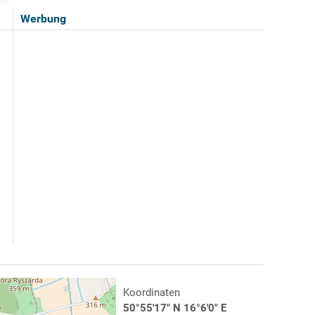
Werbung
Koordinaten
50°55'17" N 16°6'0" E