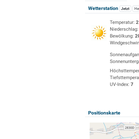
Wetterstation
Jetzt
He
Temperatur:
2
Niederschlag
Bewölkung:
2
Windgeschwin
Sonnenaufga
Sonnenunterg
Höchsttemper
Tiefsttempera
UV-Index:
7
Positionskarte