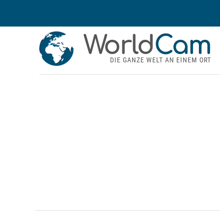
World
Cam
DIE GANZE WELT AN EINEM ORT