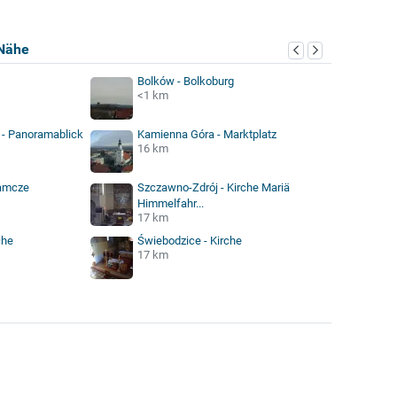
Nähe
Bolków - Bolkoburg
<1 km
k - Panoramablick
Kamienna Góra - Marktplatz
16 km
zamcze
Szczawno-Zdrój - Kirche Mariä
Himmelfahr...
17 km
che
Świebodzice - Kirche
17 km