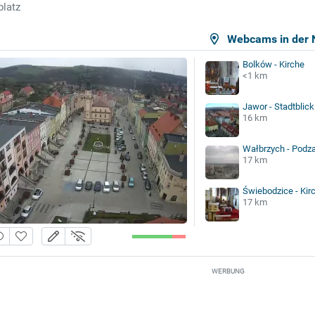
platz
Webcams in der 
Bolków - Kirche
<1 km
Jawor - Stadtblic
16 km
Wałbrzych - Pod
17 km
Świebodzice - Kir
17 km
WERBUNG