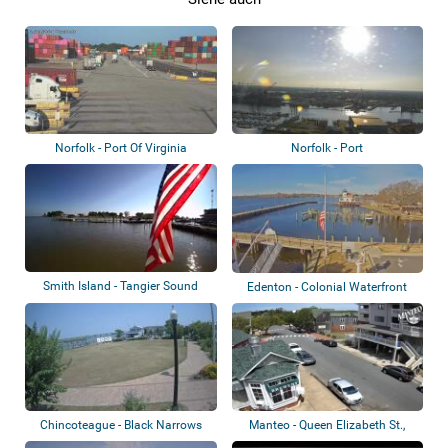
Norfolk - Port Of Virginia
Norfolk - Port
Smith Island - Tangier Sound
Edenton - Colonial Waterfront
Park
Chincoteague - Black Narrows
Manteo - Queen Elizabeth St.,
Marina