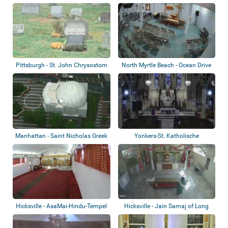
Pittsburgh - St. John Chrysostom
North Myrtle Beach - Ocean Drive
Church
Pavilio...
Manhattan - Saint Nicholas Greek
Yonkers-St. Katholische
Orthodo...
Kasimirkirche
Hicksville - AsaMai-Hindu-Tempel
Hicksville - Jain Samaj of Long
Island