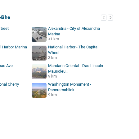
Nähe
Street
Alexandria - City of Alexandria
Marina
<1 km
al Harbor Marina
National Harbor - The Capital
Wheel
3 km
mac Ave
Mandarin Oriental - Das Lincoln-
Mausoleu...
9 km
onal Cherry
Washington Monument -
Panoramablick
9 km