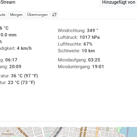
-Stream
Hinzugefügt von
ute
Morgen
Übermorgen
6 °C
Windrichtung:
349 °
:
0.0 mm
Luftdruck:
1017 hPa
%
Luftfeuchte:
67%
digkeit:
4 km/h
Sichtweite:
10 km
ng:
06:17
Mondaufgang:
03:25
ang:
20:09
Monduntergang:
19:01
atur:
36 °C (97 °F)
tur:
23 °C (73 °F)