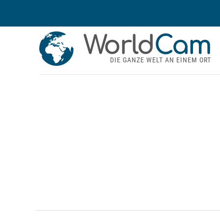
World
Cam
DIE GANZE WELT AN EINEM ORT