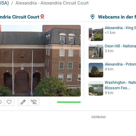
(USA)
Alexandria - Alexandria Circuit Court
ndria Circuit Court
Webcams in der 
Alexandria - King 
<1 km
Oxon Hill - Nation
3 km
Alexandria - Poto
4 km
Washington - Nati
Blossom Fes...
9 km
WERBUNG