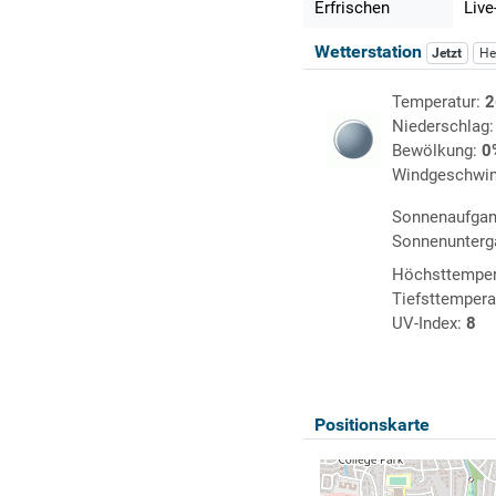
Erfrischen
Live
Wetterstation
Jetzt
He
Temperatur:
2
Niederschlag
Bewölkung:
0
Windgeschwin
Sonnenaufga
Sonnenunterg
Höchsttemper
Tiefsttempera
UV-Index:
8
Positionskarte