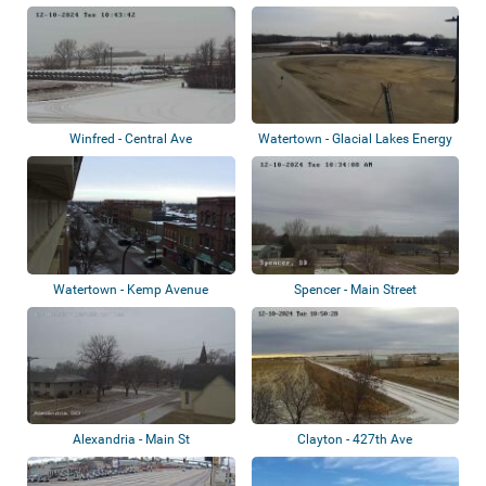
Winfred - Central Ave
Watertown - Glacial Lakes Energy
Watertown - Kemp Avenue
Spencer - Main Street
Alexandria - Main St
Clayton - 427th Ave