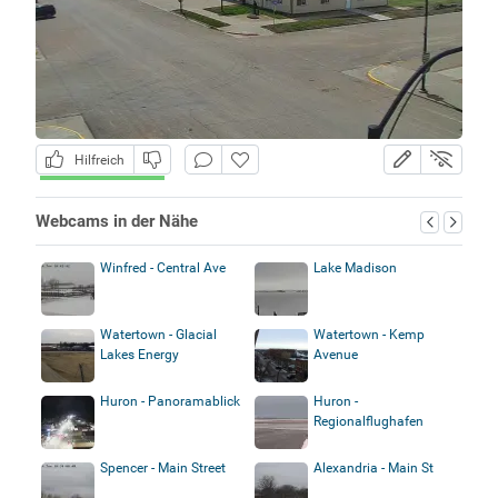
Hilfreich
Webcams in der Nähe
Winfred - Central Ave
Lake Madison
Watertown - Glacial
Watertown - Kemp
Lakes Energy
Avenue
Huron - Panoramablick
Huron -
Regionalflughafen
Spencer - Main Street
Alexandria - Main St