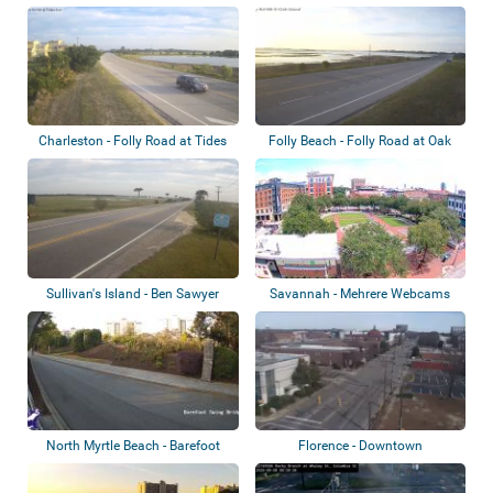
Charleston - Folly Road at Tides
Folly Beach - Folly Road at Oak
End Roa...
Island C...
Sullivan's Island - Ben Sawyer
Savannah - Mehrere Webcams
Blvd.
North Myrtle Beach - Barefoot
Florence - Downtown
Resort Bri...