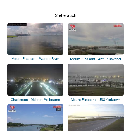
Siehe auch
Mount Pleasant - Wando River
Mount Pleasant - Arthur Ravenel
Bridge
Jr. Brid...
Charleston - Mehrere Webcams
Mount Pleasant - USS Yorktown
CV-10