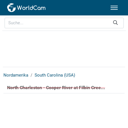
Nordamerika
South Carolina (USA)
North Charleston - Cooper River at Filbin Cree...