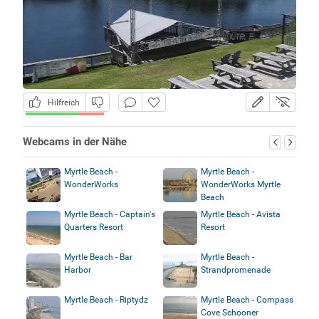
Hilfreich
Webcams in der Nähe
Myrtle Beach -
Myrtle Beach -
WonderWorks
WonderWorks Myrtle
Beach
Myrtle Beach - Captain's
Myrtle Beach - Avista
Quarters Resort
Resort
Myrtle Beach - Bar
Myrtle Beach -
Harbor
Strandpromenade
Myrtle Beach - Riptydz
Myrtle Beach - Compass
Cove Schooner