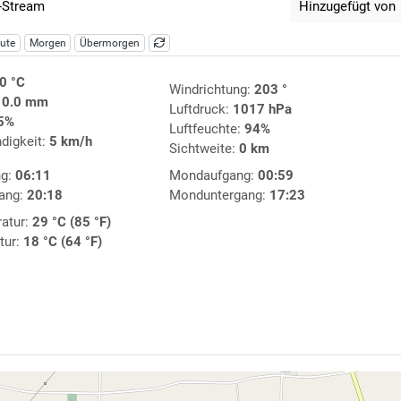
-Stream
Hinzugefügt von
ute
Morgen
Übermorgen
0 °C
Windrichtung:
203 °
:
0.0 mm
Luftdruck:
1017 hPa
5%
Luftfeuchte:
94%
digkeit:
5 km/h
Sichtweite:
0 km
ng:
06:11
Mondaufgang:
00:59
ang:
20:18
Monduntergang:
17:23
atur:
29 °C (85 °F)
tur:
18 °C (64 °F)