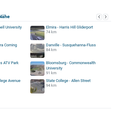
Nähe
ll University
Elmira - Harris Hill Gliderport
74 km
ra Corning
Danville - Susquehanna-Fluss
84 km
es ATV Park
Bloomsburg - Commonwealth
University
91 km
llege Avenue
State College - Allen Street
94 km