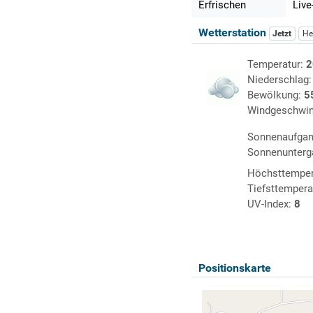
Erfrischen
Live
Wetterstation
Jetzt
He
Temperatur:
2
Niederschlag
Bewölkung:
5
Windgeschwin
Sonnenaufga
Sonnenunterg
Höchsttemper
Tiefsttempera
UV-Index:
8
Positionskarte