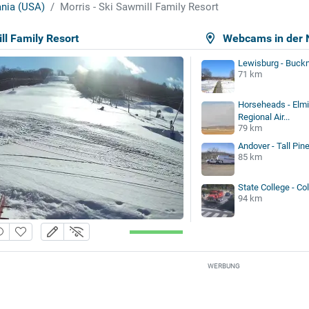
nia (USA)
Morris - Ski Sawmill Family Resort
ll Family Resort
Webcams in der 
Lewisburg - Buckne
71 km
Horseheads - Elmi
Regional Air...
79 km
Andover - Tall Pin
85 km
State College - Co
94 km
WERBUNG