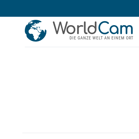
World
Cam
DIE GANZE WELT AN EINEM ORT