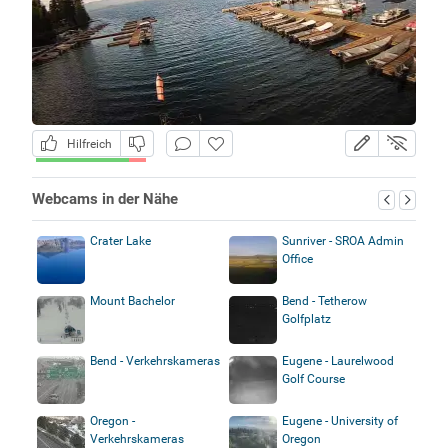
Hilfreich
Webcams in der Nähe
Crater Lake
Sunriver - SROA Admin
Office
Mount Bachelor
Bend - Tetherow
Golfplatz
Bend - Verkehrskameras
Eugene - Laurelwood
Golf Course
Oregon -
Eugene - University of
Verkehrskameras
Oregon