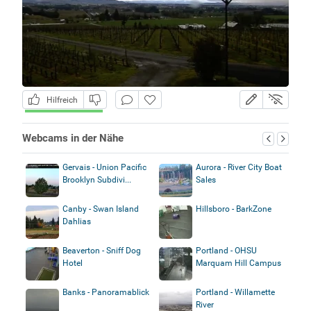
Hilfreich
Webcams in der Nähe
Gervais - Union Pacific
Aurora - River City Boat
Brooklyn Subdivi...
Sales
Canby - Swan Island
Hillsboro - BarkZone
Dahlias
Beaverton - Sniff Dog
Portland - OHSU
Hotel
Marquam Hill Campus
Banks - Panoramablick
Portland - Willamette
River