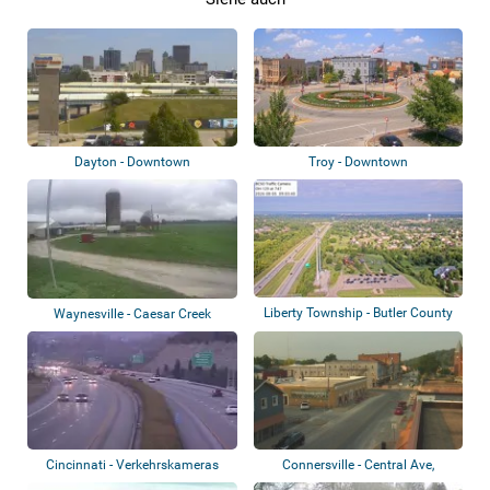
Dayton - Downtown
Troy - Downtown
Liberty Township - Butler County
Waynesville - Caesar Creek
Veteran...
Soaring Club
Cincinnati - Verkehrskameras
Connersville - Central Ave,
Fayette Coun...