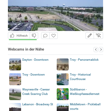
Hilfreich
Webcams in der Nähe
Dayton - Downtown
Troy - Panoramablick
Troy - Downtown
Troy - Historical
Courthouse
Waynesville - Caesar
Südlibanon -
Creek Soaring Club
Weißkopfseeadlernest
Lebanon - Broadway St
Middletown - Pickleball
courts