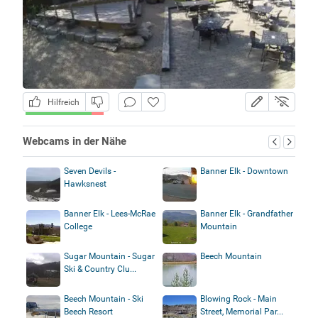
Hilfreich
Webcams in der Nähe
Seven Devils -
Banner Elk - Downtown
Hawksnest
Banner Elk - Lees-McRae
Banner Elk - Grandfather
College
Mountain
Sugar Mountain - Sugar
Beech Mountain
Ski & Country Clu...
Beech Mountain - Ski
Blowing Rock - Main
Beech Resort
Street, Memorial Par...