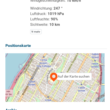
Windgeschwindigkeit:
10 km/h
Windrichtung:
247 °
Luftdruck:
1019 hPa
Luftfeuchte:
90%
Sichtweite:
10 km
mehr
Positionskarte
Auf der Karte suchen