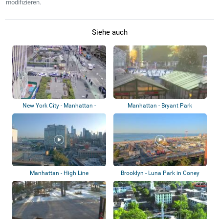
modifizieren.
Siehe auch
New York City - Manhattan -
Manhattan - Bryant Park
Wechselnde A...
Manhattan - High Line
Brooklyn - Luna Park in Coney
Island