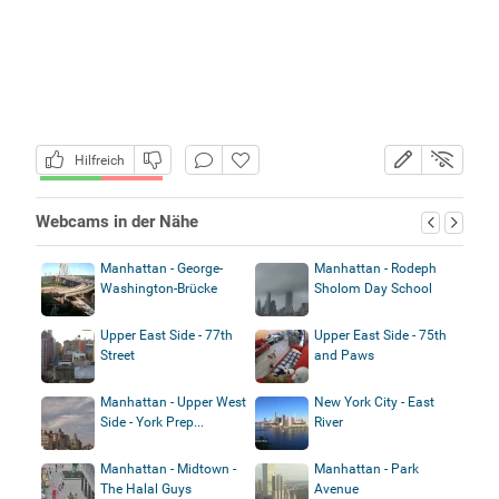
Hilfreich
Webcams in der Nähe
Manhattan - George-
Manhattan - Rodeph
Washington-Brücke
Sholom Day School
Upper East Side - 77th
Upper East Side - 75th
Street
and Paws
Manhattan - Upper West
New York City - East
Side - York Prep...
River
Manhattan - Midtown -
Manhattan - Park
The Halal Guys
Avenue