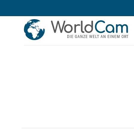
World
Cam
DIE GANZE WELT AN EINEM ORT