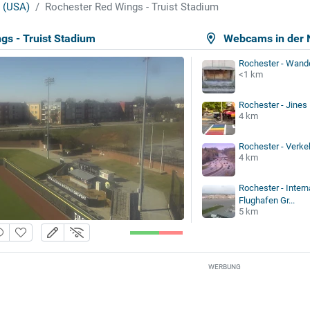
 (USA)
Rochester Red Wings - Truist Stadium
gs - Truist Stadium
Webcams in der 
Rochester - Wand
<1 km
Rochester - Jines
4 km
Rochester - Verk
4 km
Rochester - Intern
Flughafen Gr...
5 km
WERBUNG