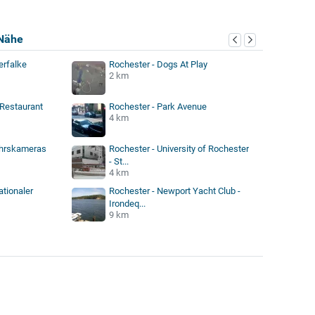
Nähe
erfalke
Rochester - Dogs At Play
2 km
 Restaurant
Rochester - Park Avenue
4 km
ehrskameras
Rochester - University of Rochester
- St...
4 km
ationaler
Rochester - Newport Yacht Club -
Irondeq...
9 km