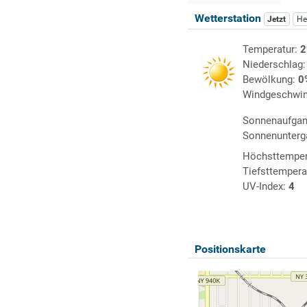
Wetterstation
Jetzt
He
Temperatur:
2
Niederschlag
Bewölkung:
0
Windgeschwin
Sonnenaufga
Sonnenunterg
Höchsttemper
Tiefsttempera
UV-Index:
4
Positionskarte