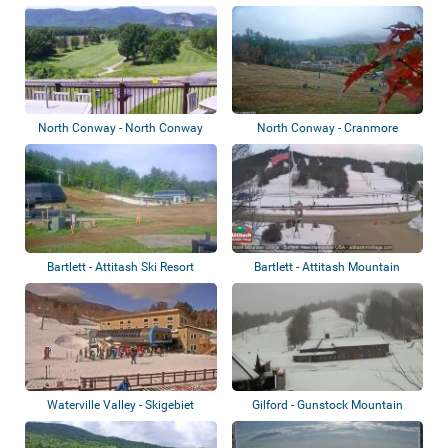
North Conway - North Conway
North Conway - Cranmore
Country Club
Mountain Resort
Bartlett - Attitash Ski Resort
Bartlett - Attitash Mountain
Resort
Waterville Valley - Skigebiet
Gilford - Gunstock Mountain
Resort