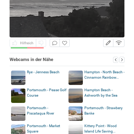
Hilfreich
Webcams in der Nähe
Rye - Jenness Beach
Hampton - North Beach -
Cinnamon Rainbow...
Portsmouth - Pease Golf
Hampton Beach -
Course
Ashworth by the Sea
Portsmouth -
Portsmouth - Strawbery
Piscataqua River
Banke
Portsmouth - Market
Kittery Point - Wood
Square
Island Life Saving...