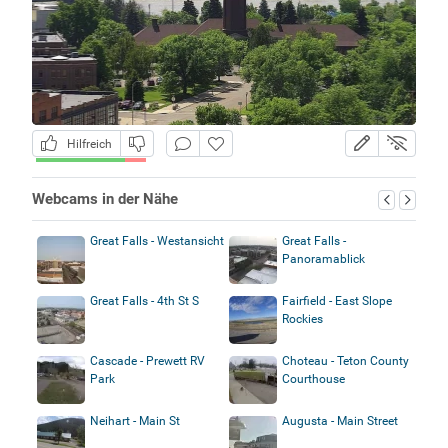
Hilfreich
Webcams in der Nähe
Great Falls - Westansicht
Great Falls -
Panoramablick
Great Falls - 4th St S
Fairfield - East Slope
Rockies
Cascade - Prewett RV
Choteau - Teton County
Park
Courthouse
Neihart - Main St
Augusta - Main Street