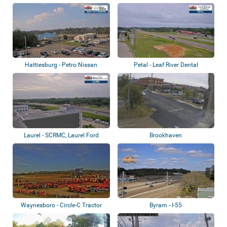
Hattiesburg - Petro Nissan
Petal - Leaf River Dental
Laurel - SCRMC, Laurel Ford
Brookhaven
Waynesboro - Circle-C Tractor
Byram - I-55