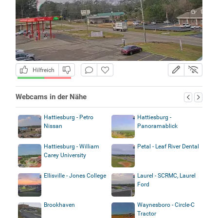
Hilfreich
Webcams in der Nähe
Hattiesburg - Petro
Hattiesburg -
Nissan
Panoramablick
Hattiesburg - William
Petal - Leaf River Dental
Carey University
Ellisville - Jones College
Laurel - SCRMC, Laurel
Ford
Brookhaven
Waynesboro - Circle-C
Tractor