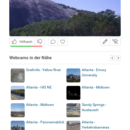
Hilfreich
Webcams in der Nähe
Snellville - Yellow River
Atlanta - Emory
University
Atlanta - I-85 NE
Atlanta - Midtown
Atlanta - Midtown
Sandy Springs -
Austausch
Atlanta - Panoramablick
Atlanta -
Verkehrskameras