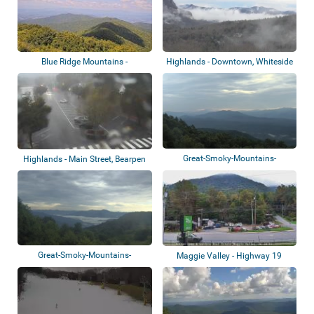
Blue Ridge Mountains -
Highlands - Downtown, Whiteside
Brasstown Bald
Mountain
Great-Smoky-Mountains-
Highlands - Main Street, Bearpen
Nationalpark - Loo...
Mountai...
Great-Smoky-Mountains-
Maggie Valley - Highway 19
Nationalpark - Pur...