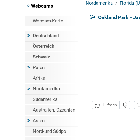
Nordamerika
Florida (
Webcams
Oakland Park - Ja
Webcam-Karte
Deutschland
Österreich
Schweiz
Polen
Afrika
Nordamerika
Südamerika
Hilfreich
Australien, Ozeanien
Asien
Nord-und Südpol