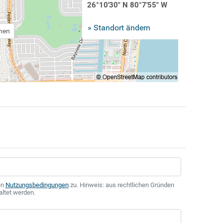
26°10'30" N 80°7'55" W
» Standort ändern
chen
en
Nutzungsbedingungen
zu. Hinweis: aus rechtlichen Gründen
altet werden.