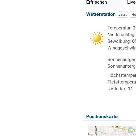
Erfrischen
Live
Wetterstation
Jetzt
He
Temperatur:
2
Niederschlag
Bewölkung:
0
Windgeschwin
Sonnenaufga
Sonnenunterg
Höchsttemper
Tiefsttempera
UV-Index:
11
Positionskarte