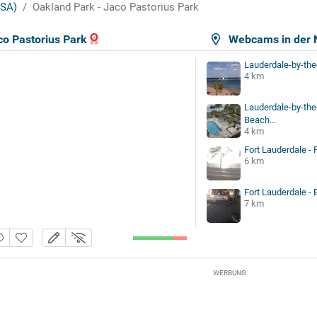
USA)
Oakland Park - Jaco Pastorius Park
co Pastorius Park
Webcams in der 
Lauderdale-by-th
4 km
Lauderdale-by-the
Beach...
4 km
Fort Lauderdale - 
6 km
Fort Lauderdale -
7 km
WERBUNG