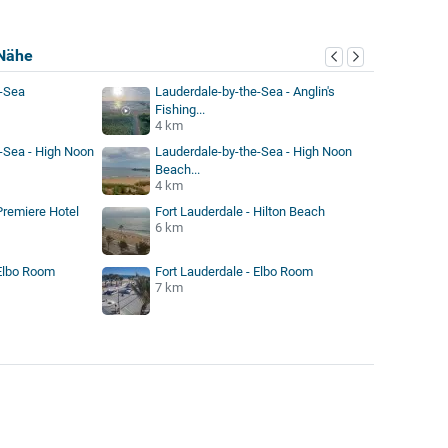
Nähe
e-Sea
Lauderdale-by-the-Sea - Anglin's
Fishing...
4 km
-Sea - High Noon
Lauderdale-by-the-Sea - High Noon
Beach...
4 km
Premiere Hotel
Fort Lauderdale - Hilton Beach
6 km
 Elbo Room
Fort Lauderdale - Elbo Room
7 km