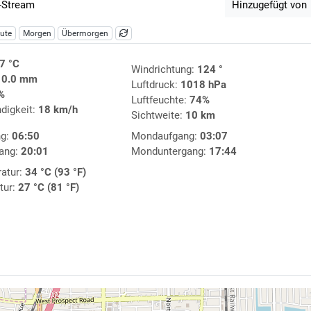
-Stream
Hinzugefügt von
ute
Morgen
Übermorgen
7 °C
Windrichtung:
124 °
:
0.0 mm
Luftdruck:
1018 hPa
%
Luftfeuchte:
74%
digkeit:
18 km/h
Sichtweite:
10 km
ng:
06:50
Mondaufgang:
03:07
ang:
20:01
Monduntergang:
17:44
atur:
34 °C (93 °F)
tur:
27 °C (81 °F)