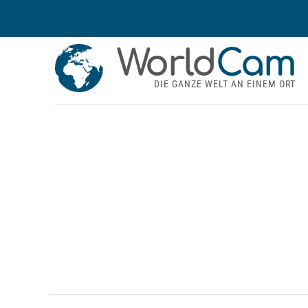
World
Cam
DIE GANZE WELT AN EINEM ORT