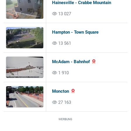
Hainesville - Crabbe Mountain
13 027
Hampton - Town Square
13 561
McAdam - Bahnhof
1 910
Moncton
27 163
WERBUNG