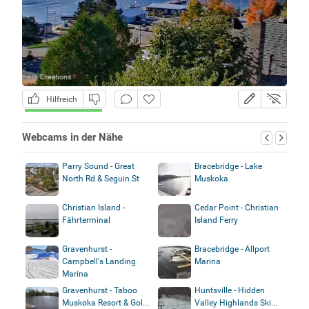
Hilfreich
Webcams in der Nähe
Parry Sound - Great
Bracebridge - Lake
North Rd & Seguin St
Muskoka
Christian Island -
Cedar Point - Christian
Fährterminal
Island Ferry
Gravenhurst -
Bracebridge - Allport
Campbell's Landing
Marina
Marina
Gravenhurst - Taboo
Huntsville - Hidden
Muskoka Resort & Gol...
Valley Highlands Ski...