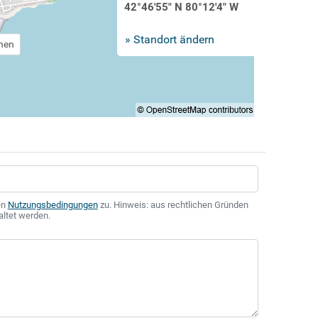
42°46'55" N 80°12'4" W
» Standort ändern
chen
en
Nutzungsbedingungen
zu. Hinweis: aus rechtlichen Gründen
altet werden.