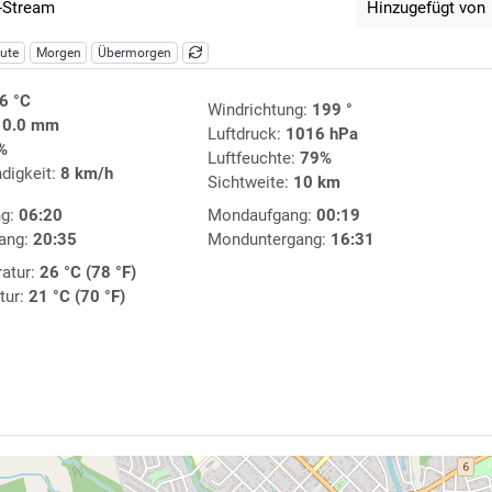
-Stream
Hinzugefügt von
ute
Morgen
Übermorgen
6 °C
Windrichtung:
199 °
:
0.0 mm
Luftdruck:
1016 hPa
%
Luftfeuchte:
79%
digkeit:
8 km/h
Sichtweite:
10 km
ng:
06:20
Mondaufgang:
00:19
ang:
20:35
Monduntergang:
16:31
atur:
26 °C (78 °F)
tur:
21 °C (70 °F)