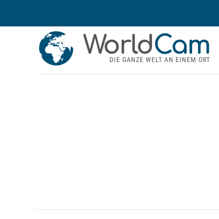
World
Cam
DIE GANZE WELT AN EINEM ORT