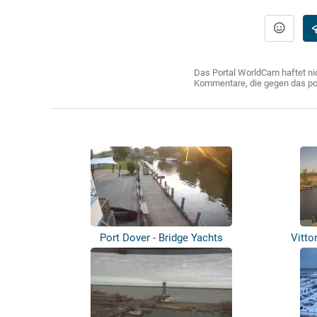
Das Portal WorldCam haftet nic
Kommentare, die gegen das poln
Port Dover - Bridge Yachts
Vitto