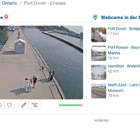
Ontario
Port Dover - Eriesee
ee
Webcams in der 
Port Dover - Bridg
<1 km
Port Rowan - Bayv
Marina
26 km
Hamilton - Waterf
62 km
North East - Lake
Museum
70 km
WERBUNG