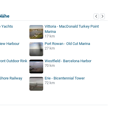
Nähe
e Yachts
Vittoria - MacDonald Turkey Point
Marina
17 km
iew Harbour
Port Rowan - Old Cut Marina
27 km
ront Outdoor Rink
Westfield - Barcelona Harbor
70 km
 Shore Railway
Erie - Bicentennial Tower
72 km