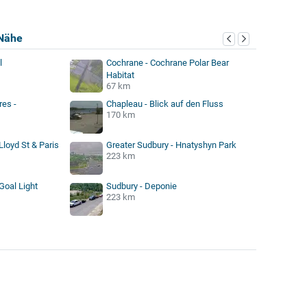
Nähe
l
Cochrane - Cochrane Polar Bear
Habitat
67 km
es -
Chapleau - Blick auf den Fluss
170 km
Lloyd St & Paris
Greater Sudbury - Hnatyshyn Park
223 km
Goal Light
Sudbury - Deponie
223 km