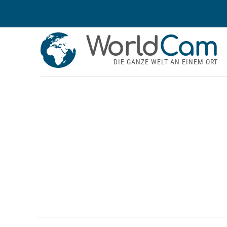
World
Cam
DIE GANZE WELT AN EINEM ORT