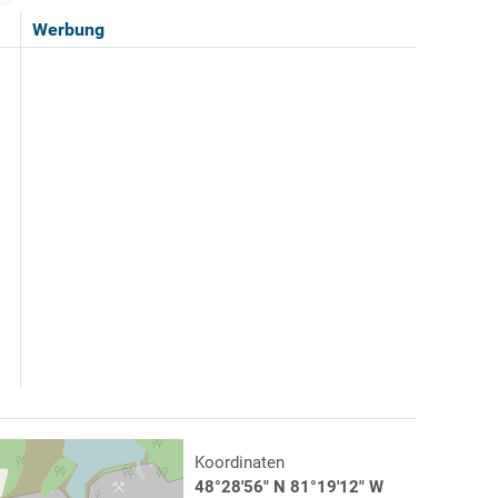
Werbung
Koordinaten
48°28'56" N 81°19'12" W