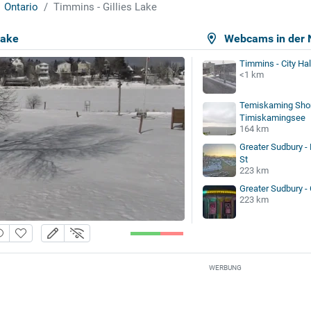
Ontario
Timmins - Gillies Lake
Lake
Webcams in der 
Timmins - City Hal
<1 km
Temiskaming Shor
Timiskamingsee
164 km
Greater Sudbury - 
St
223 km
Greater Sudbury - 
223 km
WERBUNG