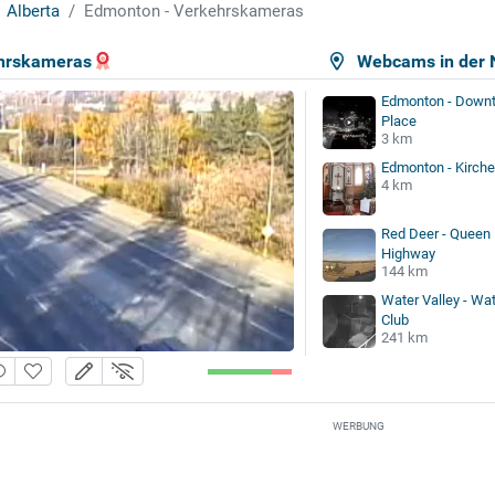
Alberta
Edmonton - Verkehrskameras
hrskameras
Webcams in der 
Edmonton - Downt
Place
3 km
Edmonton - Kirche
4 km
Red Deer - Queen E
Highway
144 km
Water Valley - Wat
Club
241 km
WERBUNG