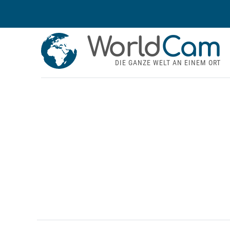
World
Cam
DIE GANZE WELT AN EINEM ORT