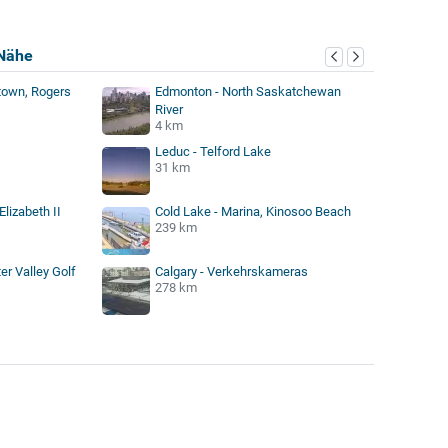
Nähe
own, Rogers
Edmonton - North Saskatchewan
River
4 km
Leduc - Telford Lake
31 km
lizabeth II
Cold Lake - Marina, Kinosoo Beach
239 km
er Valley Golf
Calgary - Verkehrskameras
278 km