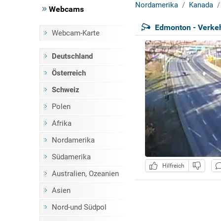
Nordamerika
Kanada
Webcams
Edmonton - Verke
Webcam-Karte
Deutschland
Österreich
Schweiz
Polen
Afrika
Nordamerika
Südamerika
Hilfreich
Australien, Ozeanien
Asien
Nord-und Südpol