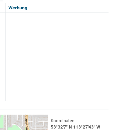
Werbung
Koordinaten
53°32'7" N 113°27'43" W