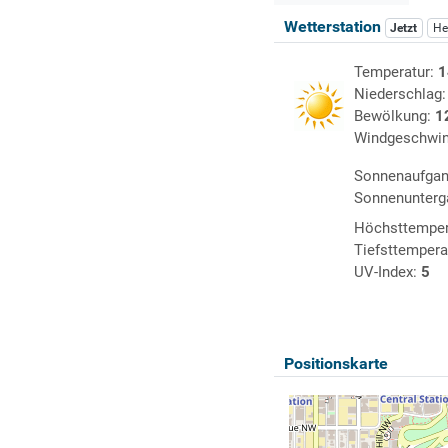
Wetterstation
Jetzt
He
Temperatur:
1
Niederschlag
Bewölkung:
1
Windgeschwin
Sonnenaufga
Sonnenunterg
Höchsttemper
Tiefsttempera
UV-Index:
5
Positionskarte