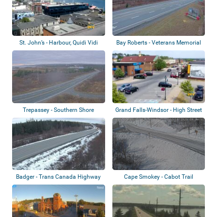
St. John’s - Harbour, Quidi Vidi
Bay Roberts - Veterans Memorial
Lake, B...
Highway
Trepassey - Southern Shore
Grand Falls-Windsor - High Street
Highway
Badger - Trans Canada Highway
Cape Smokey - Cabot Trail