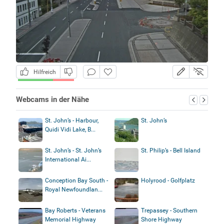
Hilfreich
Webcams in der Nähe
St. John’s - Harbour,
St. John’s
Quidi Vidi Lake, B...
St. John’s - St. John’s
St. Philip’s - Bell Island
International Ai...
Conception Bay South -
Holyrood - Golfplatz
Royal Newfoundlan...
Bay Roberts - Veterans
Trepassey - Southern
Memorial Highway
Shore Highway