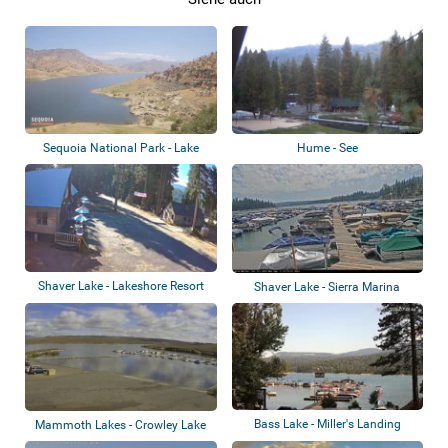
Sequoia National Park - Lake
Hume - See
Kaweah
Shaver Lake - Lakeshore Resort
Shaver Lake - Sierra Marina
Bass Lake - Miller's Landing
Mammoth Lakes - Crowley Lake
Resort on B...