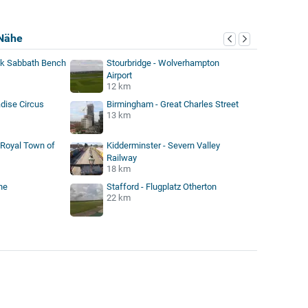
Nähe
ck Sabbath Bench
Stourbridge - Wolverhampton
Airport
12 km
dise Circus
Birmingham - Great Charles Street
13 km
 Royal Town of
Kidderminster - Severn Valley
Railway
18 km
he
Stafford - Flugplatz Otherton
22 km