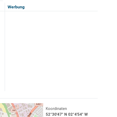
Werbung
Koordinaten
52°30'47" N 02°4'54" W