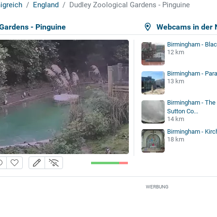
igreich
England
Dudley Zoological Gardens - Pinguine
 Gardens - Pinguine
Webcams in der 
Birmingham - Bla
12 km
Birmingham - Para
13 km
Birmingham - The
Sutton Co...
14 km
Birmingham - Kirc
18 km
WERBUNG