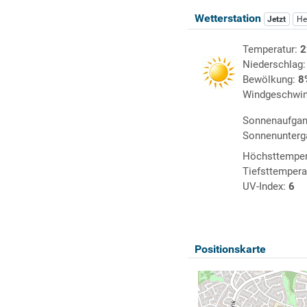
Wetterstation
Jetzt
He
Temperatur:
2
Niederschlag
Bewölkung:
8
Windgeschwin
Sonnenaufga
Sonnenunterg
Höchsttemper
Tiefsttempera
UV-Index:
6
Positionskarte