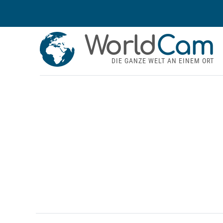
World
Cam
DIE GANZE WELT AN EINEM ORT