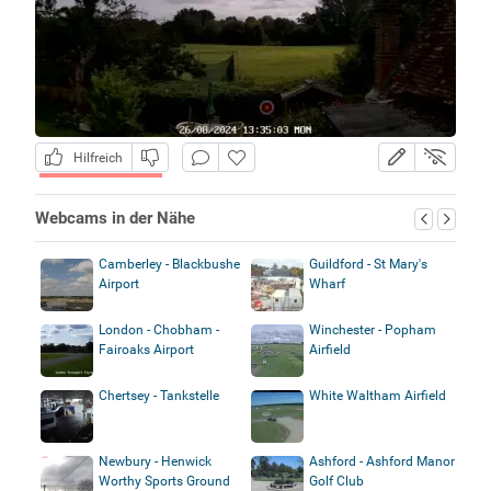
Hilfreich
Webcams in der Nähe
Camberley - Blackbushe
Guildford - St Mary's
Airport
Wharf
London - Chobham -
Winchester - Popham
Fairoaks Airport
Airfield
Chertsey - Tankstelle
White Waltham Airfield
Newbury - Henwick
Ashford - Ashford Manor
Worthy Sports Ground
Golf Club