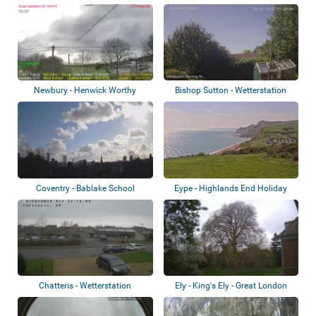
Newbury - Henwick Worthy
Bishop Sutton - Wetterstation
Sports Ground
Coventry - Bablake School
Eype - Highlands End Holiday
Park
Chatteris - Wetterstation
Ely - King's Ely - Great London
Plain Tr...